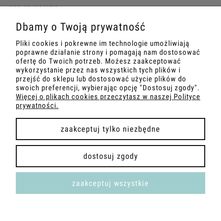
MOJE KONTO
Dbamy o Twoją prywatność
PŁATNOŚCI I DOSTAWA
Pliki cookies i pokrewne im technologie umożliwiają
poprawne działanie strony i pomagają nam dostosować
INFORMACJE
ofertę do Twoich potrzeb. Możesz zaakceptować
wykorzystanie przez nas wszystkich tych plików i
przejść do sklepu lub dostosować użycie plików do
O NAS
swoich preferencji, wybierając opcję "Dostosuj zgody".
Więcej o plikach cookies przeczytasz w naszej Polityce
prywatności.
zaakceptuj tylko niezbędne
pokaż pełną wersję strony
dostosuj zgody
Sklep internetowy Shoper.pl
zaakceptuj wszystkie