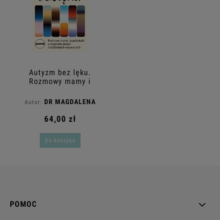
Autyzm bez lęku.
Rozmowy mamy i
psycholożki o
diagnozie, terapii i
DR MAGDALENA
Autor:
codziennych
MARKOWSKA, ANNA
wyzwaniach
64,00 zł
PAWLACZYK
Do koszyka
POMOC