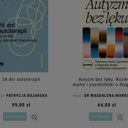
24 dni autoterapii
Autyzm bez lęku. Roz
mamy i psycholożki o diag
terapii i codziennyc
wyzwaniach
PATRYCJA BUJARSKA
DR MAGDALENA MARK
or:
Autor:
ANNA PAWLACZYK
99,00 zł
64,00 zł
Do koszyka
Do koszyka