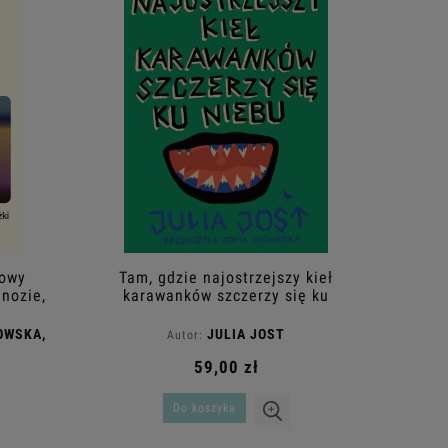
mowy
Tam, gdzie najostrzejszy kieł
nozie,
karawanków szczerzy się ku
h
niebu
OWSKA,
JULIA JOST
Autor:
59,00 zł
Do koszyka