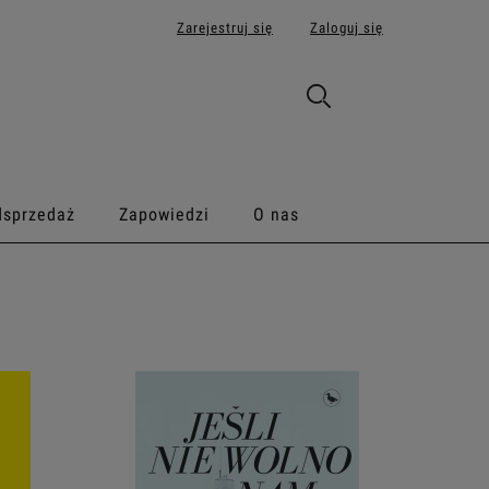
Zarejestruj się
Zaloguj się
dsprzedaż
Zapowiedzi
O nas