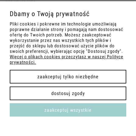
MOJE KONTO
Dbamy o Twoją prywatność
PŁATNOŚCI I DOSTAWA
Pliki cookies i pokrewne im technologie umożliwiają
poprawne działanie strony i pomagają nam dostosować
INFORMACJE
ofertę do Twoich potrzeb. Możesz zaakceptować
wykorzystanie przez nas wszystkich tych plików i
przejść do sklepu lub dostosować użycie plików do
O NAS
swoich preferencji, wybierając opcję "Dostosuj zgody".
Więcej o plikach cookies przeczytasz w naszej Polityce
prywatności.
zaakceptuj tylko niezbędne
pokaż pełną wersję strony
dostosuj zgody
Sklep internetowy Shoper.pl
zaakceptuj wszystkie