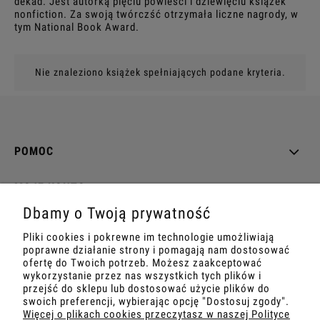
dekad. Jest autorką pięciu powieści i dziewięciu książek
nonfiction. Za swoją twórczść otrzymała liczne nagrody, w
tym National Book Award.
Nie znaleziono książek spełniających podane kryteria.
POMOC
MOJE KONTO
Dbamy o Twoją prywatność
PŁATNOŚCI I DOSTAWA
Pliki cookies i pokrewne im technologie umożliwiają
poprawne działanie strony i pomagają nam dostosować
INFORMACJE
ofertę do Twoich potrzeb. Możesz zaakceptować
wykorzystanie przez nas wszystkich tych plików i
przejść do sklepu lub dostosować użycie plików do
O NAS
swoich preferencji, wybierając opcję "Dostosuj zgody".
Więcej o plikach cookies przeczytasz w naszej Polityce