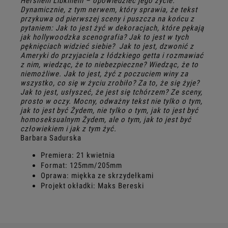
Hershem Libkinem – opowiedzieć jego życie.
Dynamicznie, z tym nerwem, który sprawia, że tekst
przykuwa od pierwszej sceny i puszcza na końcu z
pytaniem: Jak to jest żyć w dekoracjach, które pękają
jak hollywoodzka scenografia? Jak to jest w tych
pęknięciach widzieć siebie? Jak to jest, dzwonić z
Ameryki do przyjaciela z łódzkiego getta i rozmawiać
z nim, wiedząc, że to niebezpieczne? Wiedząc, że to
niemożliwe. Jak to jest, żyć z poczuciem winy za
wszystko, co się w życiu zrobiło? Za to, że się żyje?
Jak to jest, usłyszeć, że jest się tchórzem? Ze sceny,
prosto w oczy. Mocny, odważny tekst nie tylko o tym,
jak to jest być Żydem, nie tylko o tym, jak to jest być
homoseksualnym Żydem, ale o tym, jak to jest być
człowiekiem i jak z tym żyć.
Barbara Sadurska
Premiera: 21 kwietnia
Format: 125mm/205mm
Oprawa: miękka ze skrzydełkami
Projekt okładki: Maks Bereski