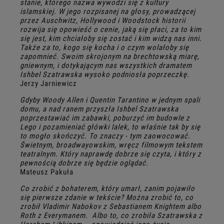
stanie, którego nazwa wywodzi się z kultury
islamskiej. W jego rozpisanej na głosy, prowadzącej
przez Auschwitz, Hollywood i Woodstock historii
rozwija się opowieść o cenie, jaką się płaci, za to kim
się jest, kim chciałoby się zostać i kim widzą nas inni.
Także za to, kogo się kocha i o czym wolałoby się
zapomnieć. Swoim skrojonym na brechtowską miarę,
gniewnym, i dotykającym nas wszystkich dramatem
Ishbel Szatrawska wysoko podniosła poprzeczkę.
Jerzy Jarniewicz
Gdyby Woody Allen i Quentin Tarantino w jednym spali
domu, a nad ranem przyszła Ishbel Szatrawska
poprzestawiać im zabawki, poburzyć im budowle z
Lego i pozamieniać główki lalek, to właśnie tak by się
to mogło skończyć. To znaczy - tym zaowocować.
Świetnym, broadwayowskim, wręcz filmowym tekstem
teatralnym. Który naprawdę dobrze się czyta, i który z
pewnością dobrze się będzie oglądać.
Mateusz Pakuła
Co zrobić z bohaterem, który umarł, zanim pojawiło
się pierwsze zdanie w tekście? Można zrobić to, co
zrobił Vladimir Nabokov z Sebastianem Knightem albo
Roth z Everymanem. Albo to, co zrobiła Szatrawska z