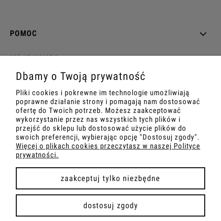
POMOC
MOJE KONTO
Dbamy o Twoją prywatność
PŁATNOŚCI I DOSTAWA
Pliki cookies i pokrewne im technologie umożliwiają
poprawne działanie strony i pomagają nam dostosować
INFORMACJE
ofertę do Twoich potrzeb. Możesz zaakceptować
wykorzystanie przez nas wszystkich tych plików i
przejść do sklepu lub dostosować użycie plików do
O NAS
swoich preferencji, wybierając opcję "Dostosuj zgody".
Więcej o plikach cookies przeczytasz w naszej Polityce
prywatności.
zaakceptuj tylko niezbędne
pokaż pełną wersję strony
dostosuj zgody
Sklep internetowy Shoper.pl