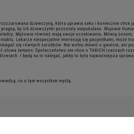
rozczarowana dziewczyną, która uprawia seks i koniecznie chce j
 pragną, by ich dziewczynki pozostały niepokalane. Wujowie tłuma
oledzy. Mężowie również mają swoje oczekiwania. Mówią żonom, by
kontaktu. Lekarze niespecjalnie interesują się pacjentkami, może t
domagać się równych zarobków. Nie wolno mówić o gwałcie, ani po
dać słowa
tampon
. Społeczeństwo nie chce o TAKICH rzeczach ro
rzwiach. I będą na to nalegać, jakby to była najważniejsza sprawa
powiedzą, co o tym wszystkim myślą.
PŁATNOŚCI I DOSTAWA
INFORMACJE
Dostawy
Polityka prywatn