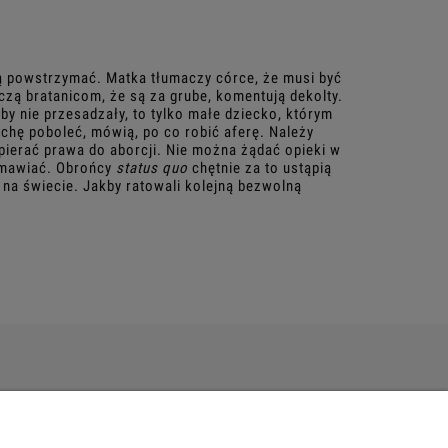
ą powstrzymać. Matka tłumaczy córce, że musi być
czą bratanicom, że są za grube, komentują dekolty.
 nie przesadzały, to tylko małe dziecko, którym
rochę poboleć, mówią, po co robić aferę. Należy
pierać prawa do aborcji. Nie można żądać opieki w
zmawiać. Obrońcy
status quo
chętnie za to ustąpią
 na świecie. Jakby ratowali kolejną bezwolną
O NAS
ości
Kontakt