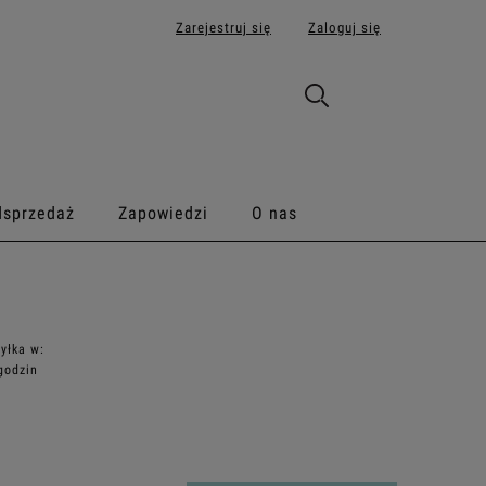
Zarejestruj się
Zaloguj się
dsprzedaż
Zapowiedzi
O nas
yłka w:
godzin