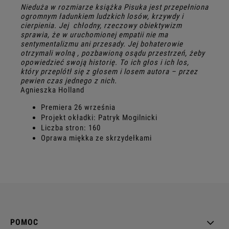
Nieduża w rozmiarze książka Pisuka jest przepełniona
ogromnym ładunkiem ludzkich losów, krzywdy i
cierpienia.
Jej chłodny, rzeczowy obiektywizm
sprawia, że w uruchomionej empatii nie ma
sentymentalizmu ani przesady. Jej bohaterowie
otrzymali wolną , pozbawioną osądu przestrzeń, żeby
opowiedzieć swoją historię.
To ich głos i ich los,
który przeplótł się z głosem i losem autora – przez
pewien czas jednego z nich.
Agnieszka Holland
Premiera 26 września
Projekt okładki: Patryk Mogilnicki
Liczba stron: 160
Oprawa miękka ze skrzydełkami
POMOC