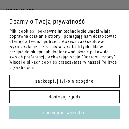
MOJE KONTO
Dbamy o Twoją prywatność
PŁATNOŚCI I DOSTAWA
Pliki cookies i pokrewne im technologie umożliwiają
poprawne działanie strony i pomagają nam dostosować
INFORMACJE
ofertę do Twoich potrzeb. Możesz zaakceptować
wykorzystanie przez nas wszystkich tych plików i
przejść do sklepu lub dostosować użycie plików do
O NAS
swoich preferencji, wybierając opcję "Dostosuj zgody".
Więcej o plikach cookies przeczytasz w naszej Polityce
prywatności.
zaakceptuj tylko niezbędne
pokaż pełną wersję strony
dostosuj zgody
Sklep internetowy Shoper.pl
zaakceptuj wszystkie