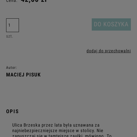
Cena:
DO KOSZYKA
szt.
dodaj do przechowalni
Autor:
MACIEJ PISUK
OPIS
Ulica Brzeska przez lata była uznawana za
najniebezpieczniejsze miejsce w stolicy. Nie
zapuszczaj się w tamtejsze zaułki, mówiono. To