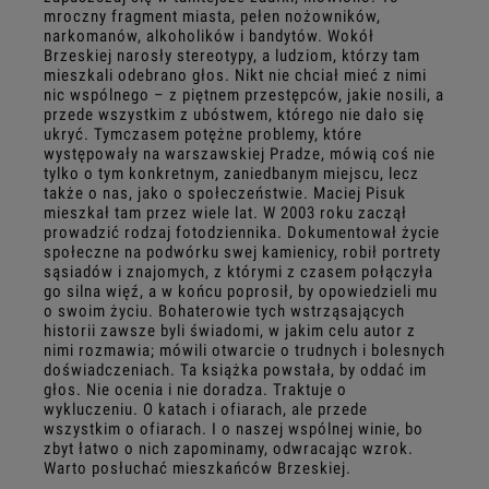
mroczny fragment miasta, pełen nożowników,
narkomanów, alkoholików i bandytów. Wokół
Brzeskiej narosły stereotypy, a ludziom, którzy tam
mieszkali odebrano głos. Nikt nie chciał mieć z nimi
nic wspólnego – z piętnem przestępców, jakie nosili, a
przede wszystkim z ubóstwem, którego nie dało się
ukryć. Tymczasem potężne problemy, które
występowały na warszawskiej Pradze, mówią coś nie
tylko o tym konkretnym, zaniedbanym miejscu, lecz
także o nas, jako o społeczeństwie. Maciej Pisuk
mieszkał tam przez wiele lat. W 2003 roku zaczął
prowadzić rodzaj fotodziennika. Dokumentował życie
społeczne na podwórku swej kamienicy, robił portrety
sąsiadów i znajomych, z którymi z czasem połączyła
go silna więź, a w końcu poprosił, by opowiedzieli mu
o swoim życiu. Bohaterowie tych wstrząsających
historii zawsze byli świadomi, w jakim celu autor z
nimi rozmawia; mówili otwarcie o trudnych i bolesnych
doświadczeniach. Ta książka powstała, by oddać im
głos. Nie ocenia i nie doradza. Traktuje o
wykluczeniu. O katach i ofiarach, ale przede
wszystkim o ofiarach. I o naszej wspólnej winie, bo
zbyt łatwo o nich zapominamy, odwracając wzrok.
Warto posłuchać mieszkańców Brzeskiej.