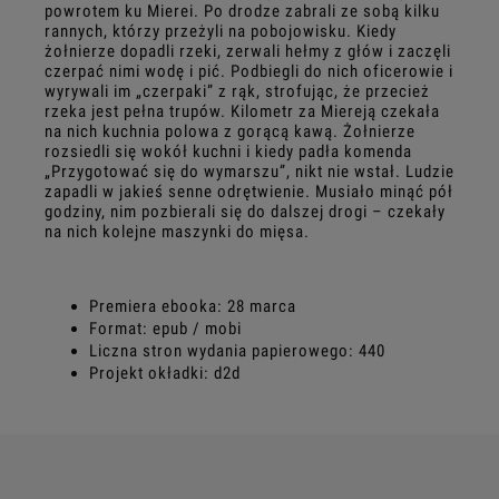
powrotem ku Mierei. Po drodze zabrali ze sobą kilku
rannych, którzy przeżyli na pobojowisku. Kiedy
żołnierze dopadli rzeki, zerwali hełmy z głów i zaczęli
czerpać nimi wodę i pić. Podbiegli do nich oficerowie i
wyrywali im „czerpaki” z rąk, strofując, że przecież
rzeka jest pełna trupów. Kilometr za Miereją czekała
na nich kuchnia polowa z gorącą kawą. Żołnierze
rozsiedli się wokół kuchni i kiedy padła komenda
„Przygotować się do wymarszu”, nikt nie wstał. Ludzie
zapadli w jakieś senne odrętwienie. Musiało minąć pół
godziny, nim pozbierali się do dalszej drogi – czekały
na nich kolejne maszynki do mięsa.
Premiera ebooka: 28 marca
Format: epub / mobi
Liczna stron wydania papierowego: 440
Projekt okładki: d2d