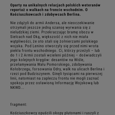
Oparty na unikalnych relacjach polskich weteranów
reportaż o walkach na froncie wschodnim. O
Kościuszkowcach i zdobywcach Berlina.
Nie zdążyli do armii Andersa, ale nieoczekiwanie
otrzymali jeszcze jedną szansę wyrwania się z
nieludzkiej ziemi. Przekraczając bramę obozu w
Sielcach nad Oką, większość z nich nie miała
wątpliwości, że oto stali się żołnierzami polskiego
wojska. Pod Lenino otworzyły się przed nimi wrota
piekła frontu wschodniego. Ci, którzy przeżyli – lub
do 1 i 2 Armii zostali wcieleni później – doświadczyli
jego kolejnych kręgów: desantów na Wiśle,
przełamywania Wału Pomorskiego, zdobywania
Kołobrzegu, forsowania Odry, walk na ulicach Berlina i
rzezi pod Budziszynem. Ginęli tysiącami na pierwszej
linii, natomiast na zapleczu frontu nie mogli zaznać
spokoju przez osławioną Informację Wojskową lub
NKWD...
fragment:
Kościuszkowcy opuścili okopy plutonami i ruszyli z