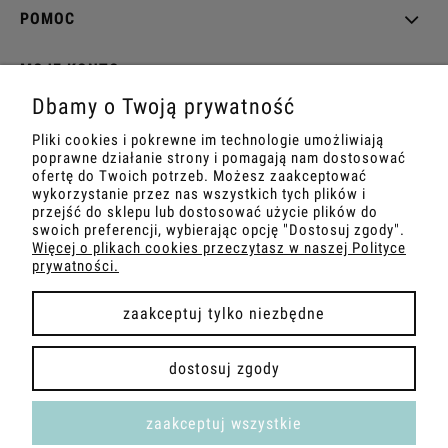
POMOC
MOJE KONTO
Dbamy o Twoją prywatność
PŁATNOŚCI I DOSTAWA
Pliki cookies i pokrewne im technologie umożliwiają
poprawne działanie strony i pomagają nam dostosować
INFORMACJE
ofertę do Twoich potrzeb. Możesz zaakceptować
wykorzystanie przez nas wszystkich tych plików i
przejść do sklepu lub dostosować użycie plików do
O NAS
swoich preferencji, wybierając opcję "Dostosuj zgody".
Więcej o plikach cookies przeczytasz w naszej Polityce
prywatności.
zaakceptuj tylko niezbędne
pokaż pełną wersję strony
dostosuj zgody
Sklep internetowy Shoper.pl
zaakceptuj wszystkie