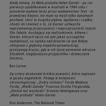
Kiedy mówię, że Małe preludia Helen Garner - po raz
pierwszy opublikowane w Australii w 1984 roku i
ponownie wydane teraz przez wydawnictwo Text - to
prawdziwy klejnot, nie mam na myśli tylko banalnych
pochwał, choć to książka piękna, lapidarna i rzadka;
chodzi mi również o to, że Garner uchwyciła
naprzemienną przejrzystość i nieprzejrzystość innych.
Oto fabuła: kochający się małżonkowie, Athena i
Dexter, których łączy nie tyle jakaś szczególna
namiętność, co opieka nad dziećmi (w tym Billym,
chłopcem z głęboką niepełnosprawnością),
przeżywają kryzys, gdy w ich życie ponownie wkracza
Elizabeth, niegdysiejsza przyjaciółka i dziewczyna
Dextera…
Ben Lerner
Są cztery doskonałe krótkie powieści, które napisano
w języku angielskim. Podaję w kolejności
chronologicznej: „Dobry żołnierz” Forda Madoxa
Forda, „Wielki Gatsby” Francisa Scotta Fitzgeralda,
„Słońce też wschodzi” Ernesta Hemingwaya oraz
„Małe preludia” Helen Garner.
Don Anderson, The National Times