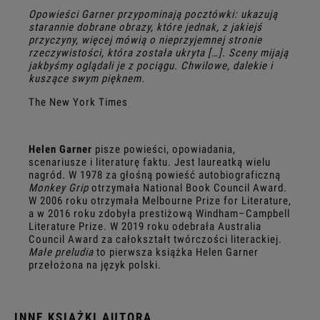
Opowieści Garner przypominają pocztówki: ukazują
starannie dobrane obrazy, które jednak, z jakiejś
przyczyny, więcej mówią o nieprzyjemnej stronie
rzeczywistości, która została ukryta […]. Sceny mijają
jakbyśmy oglądali je z pociągu. Chwilowe, dalekie i
kuszące swym pięknem.
The New York Times
Helen Garner
pisze powieści, opowiadania,
scenariusze i literaturę faktu. Jest laureatką wielu
nagród. W 1978 za głośną powieść autobiograficzną
Monkey Grip
otrzymała National Book Council Award.
W 2006 roku otrzymała Melbourne Prize for Literature,
a w 2016 roku zdobyła prestiżową Windham–Campbell
Literature Prize. W 2019 roku odebrała Australia
Council Award za całokształt twórczości literackiej.
Małe preludia
to pierwsza książka Helen Garner
przełożona na język polski.
INNE KSIĄŻKI AUTORA