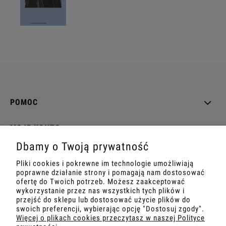
POMOC
MOJE KONTO
Dbamy o Twoją prywatność
PŁATNOŚCI I DOSTAWA
Pliki cookies i pokrewne im technologie umożliwiają
poprawne działanie strony i pomagają nam dostosować
INFORMACJE
ofertę do Twoich potrzeb. Możesz zaakceptować
wykorzystanie przez nas wszystkich tych plików i
przejść do sklepu lub dostosować użycie plików do
O NAS
swoich preferencji, wybierając opcję "Dostosuj zgody".
Więcej o plikach cookies przeczytasz w naszej Polityce