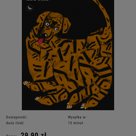
Dostępność:
Wysyłka w:
duża ilość
15 minut
29,90 zł