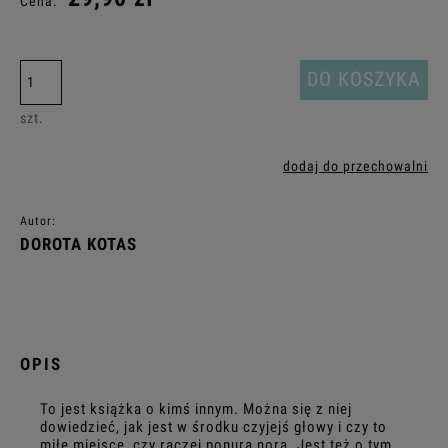
Cena:
DO KOSZYKA
szt.
dodaj do przechowalni
Autor:
DOROTA KOTAS
OPIS
To jest książka o kimś innym. Można się z niej
dowiedzieć, jak jest w środku czyjejś głowy i czy to
miłe miejsce, czy raczej ponura nora. Jest też o tym,