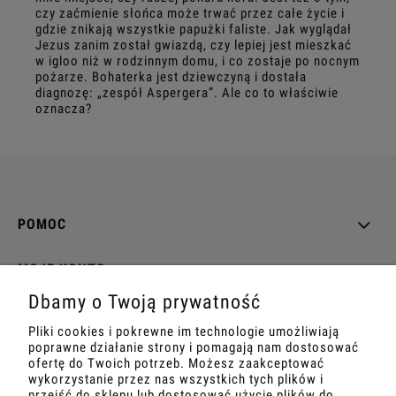
czy zaćmienie słońca może trwać przez całe życie i
gdzie znikają wszystkie papużki faliste. Jak wyglądał
Jezus zanim został gwiazdą, czy lepiej jest mieszkać
w igloo niż w rodzinnym domu, i co zostaje po nocnym
pożarze. Bohaterka jest dziewczyną i dostała
diagnozę: „zespół Aspergera”. Ale co to właściwie
oznacza?
POMOC
MOJE KONTO
Dbamy o Twoją prywatność
PŁATNOŚCI I DOSTAWA
Pliki cookies i pokrewne im technologie umożliwiają
poprawne działanie strony i pomagają nam dostosować
INFORMACJE
ofertę do Twoich potrzeb. Możesz zaakceptować
wykorzystanie przez nas wszystkich tych plików i
przejść do sklepu lub dostosować użycie plików do